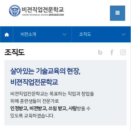
주
메
전제메뉴
뉴
홈
비젼소개
조직도
네
인
조직도
이
스
버
타
그
램
살아있는 기술교육의 현장,
비젼직업전문학교
비젼직업전문학교는 목표하는 직업과 창업을
위해 훈련생들이 전문가로
인정받고, 비젼받고, 쓰임 받고, 사랑
받을 수
있도록 교육하겠습니다.